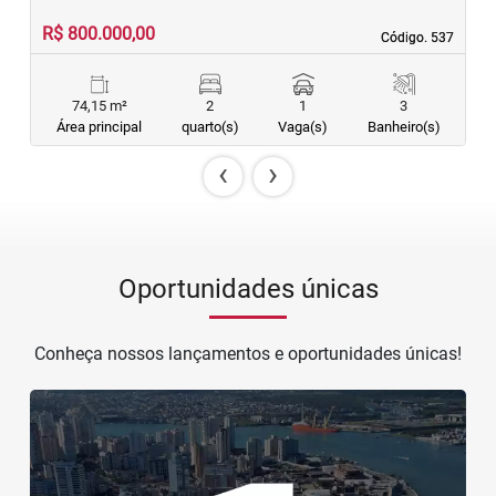
R$ 800.000,00
Código. 537
Código. 537
74,15 m²
2
1
3
Área principal
quarto(s)
Vaga(s)
Banheiro(s)
‹
›
Oportunidades únicas
Conheça nossos lançamentos e oportunidades únicas!