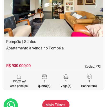
‹
›
Previous
Next
Pompéia | Santos
Apartamento à venda no Pompéia
R$ 930.000,00
Código. 473
Código. 473
130,21 m²
3
1
3
Área principal
quarto(s)
Vaga(s)
Banheiro(s)
Mais Filtros