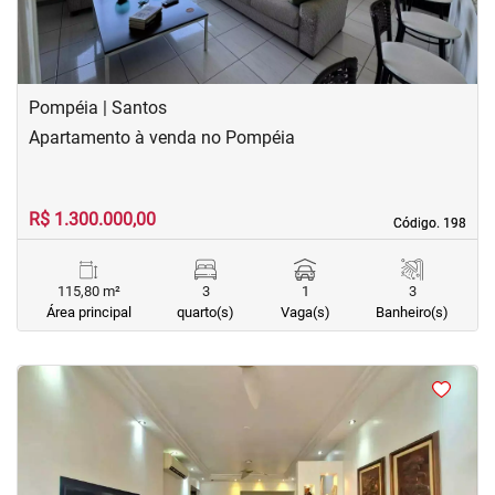
Pompéia | Santos
Apartamento à venda no Pompéia
R$ 1.300.000,00
Código. 198
Código. 198
115,80 m²
3
1
3
Área principal
quarto(s)
Vaga(s)
Banheiro(s)
<
<
<
<