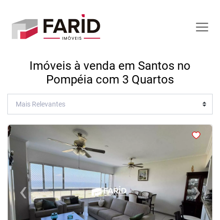
Imóveis à venda em Santos no
Pompéia com 3 Quartos
<
<
<
<
‹
›
Previous
Next