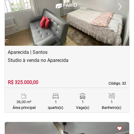
‹
›
Previous
Next
Aparecida | Santos
Studio à venda no Aparecida
R$ 325.000,00
Código. 32
Código. 32
36,00 m²
1
1
1
Área principal
quarto(s)
Vaga(s)
Banheiro(s)
<
<
<
<