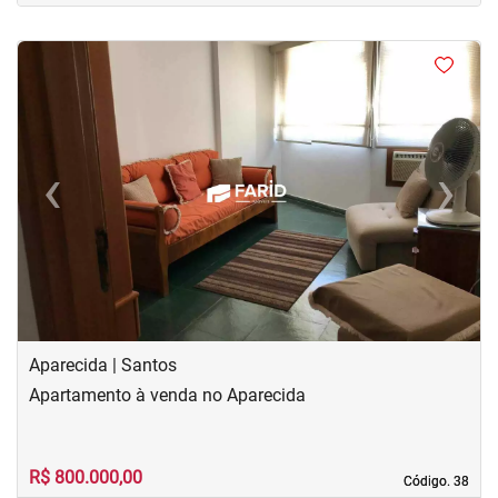
<
<
<
<
‹
›
Previous
Next
Aparecida | Santos
Apartamento à venda no Aparecida
R$ 800.000,00
Código. 38
Código. 38