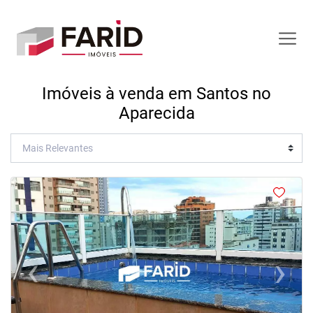
Imóveis à venda em Santos no
Aparecida
<
<
<
<
‹
›
Previous
Next