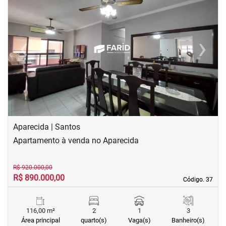
‹
›
Previous
Next
Aparecida | Santos
Apartamento à venda no Aparecida
R$ 920.000,00
R$ 890.000,00
Código. 37
Código. 37
116,00 m²
2
1
3
Área principal
quarto(s)
Vaga(s)
Banheiro(s)