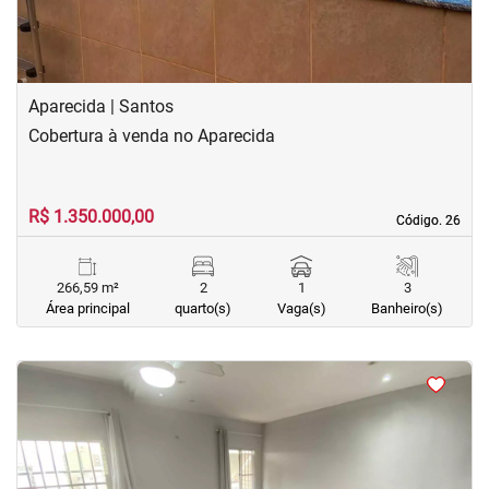
Aparecida | Santos
Cobertura à venda no Aparecida
R$ 1.350.000,00
Código. 26
Código. 26
266,59 m²
2
1
3
Área principal
quarto(s)
Vaga(s)
Banheiro(s)
<
<
<
<