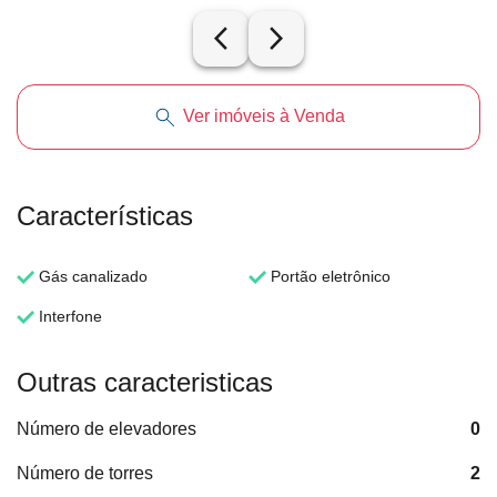
arrow_back_ios_new
arrow_forward_ios
Ver imóveis à Venda
Características
Gás canalizado
Portão eletrônico
Interfone
Outras caracteristicas
Número de elevadores
0
Número de torres
2