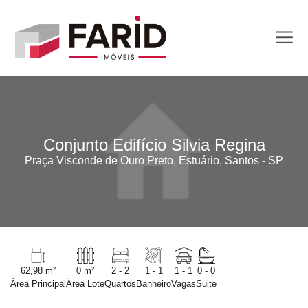
Conjunto Edifício Silvia Regina
Praça Visconde de Ouro Preto, Estuário, Santos - SP
62,98 m²
0 m²
2 - 2
1 - 1
1 - 1
0 - 0
Área Principal
Área Lote
Quartos
Banheiro
Vagas
Suite