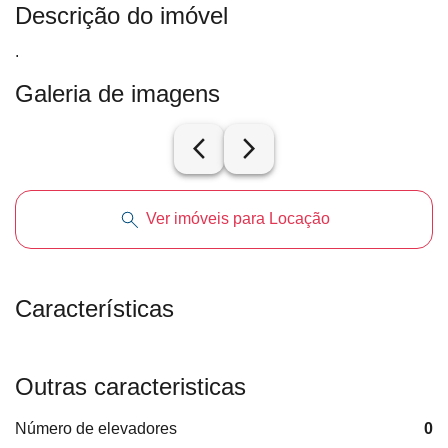
Descrição do imóvel
.
Galeria de imagens
arrow_back_ios_new
arrow_forward_ios
Ver imóveis para Locação
Características
Outras caracteristicas
Número de elevadores
0