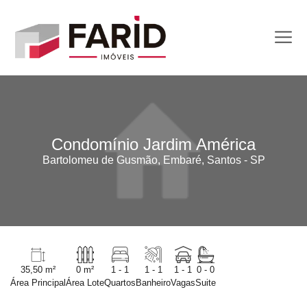
Condomínio Jardim América
Bartolomeu de Gusmão, Embaré, Santos - SP
35,50 m²
0 m²
1 - 1
1 - 1
1 - 1
0 - 0
Área Principal
Área Lote
Quartos
Banheiro
Vagas
Suite