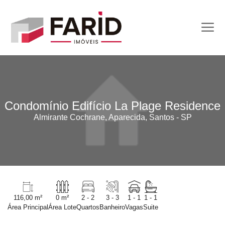
Condomínio Edifício La Plage Residence
Almirante Cochrane, Aparecida, Santos - SP
116,00 m²
0 m²
2 - 2
3 - 3
1 - 1
1 - 1
Área Principal
Área Lote
Quartos
Banheiro
Vagas
Suite