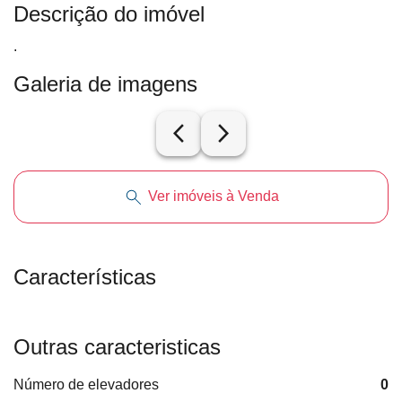
Descrição do imóvel
.
Galeria de imagens
arrow_back_ios_new
arrow_forward_ios
Ver imóveis à Venda
Características
Outras caracteristicas
Número de elevadores
0