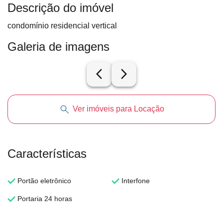
Descrição do imóvel
condomínio residencial vertical
Galeria de imagens
arrow_back_ios_new
arrow_forward_ios
Ver imóveis para Locação
Características
Portão eletrônico
Interfone
Portaria 24 horas