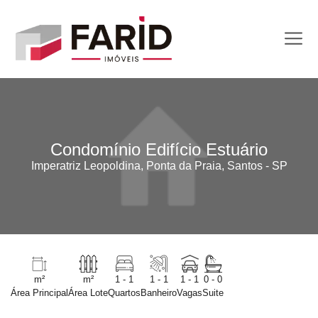
Condomínio Edifício Estuário
Imperatriz Leopoldina, Ponta da Praia, Santos - SP
m²
m²
1 - 1
1 - 1
1 - 1
0 - 0
Área Principal
Área Lote
Quartos
Banheiro
Vagas
Suite