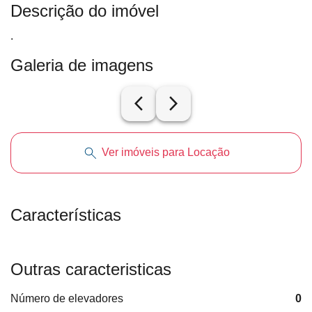
Descrição do imóvel
.
Galeria de imagens
arrow_back_ios_new
arrow_forward_ios
Ver imóveis para Locação
Características
Outras caracteristicas
Número de elevadores
0