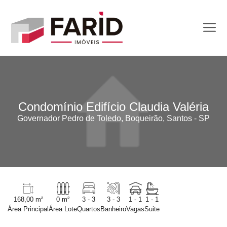
Condomínio Edifício Claudia Valéria
Governador Pedro de Toledo, Boqueirão, Santos - SP
168,00 m²
0 m²
3 - 3
3 - 3
1 - 1
1 - 1
Área Principal
Área Lote
Quartos
Banheiro
Vagas
Suite